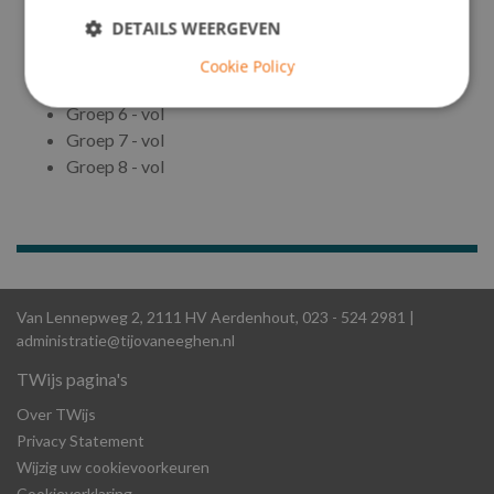
Groep 2 - vol
DETAILS WEERGEVEN
Groep 3 - vol
Groep 4 - vol
Cookie Policy
Groep 5 - vol
Groep 6 - vol
Groep 7 - vol
Groep 8 - vol
Van Lennepweg 2, 2111 HV Aerdenhout,
023 - 524 2981
|
administratie@tijovaneeghen.nl
TWijs pagina's
Over TWijs
Privacy Statement
Wijzig uw cookievoorkeuren
Cookieverklaring