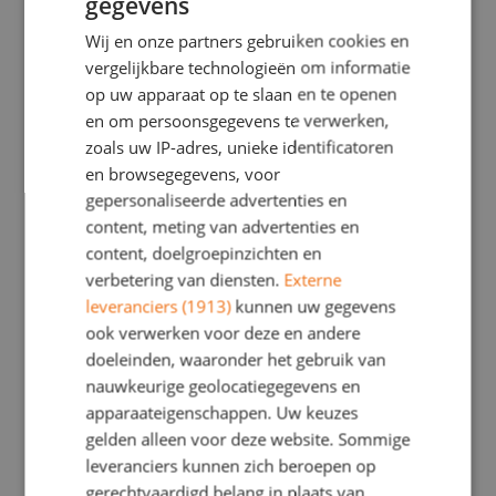
gegevens
Aanmelden
Wij en onze partners gebruiken cookies en
vergelijkbare technologieën om informatie
op uw apparaat op te slaan en te openen
Wanneer je interesse hebt in onze school, kun je per mail
en om persoonsgegevens te verwerken,
of telefonisch contact opnemen voor het maken van een
zoals uw IP-adres, unieke identificatoren
afspraak. We leiden je graag rond! Wel kijken we eerst of
en browsegegevens, voor
we eventueel plek zouden hebben voor uw kind; dat
gepersonaliseerde advertenties en
hangt af van de klas waarin zij of hij zou komen. Als die
content, meting van advertenties en
plek er niet is, maar je wilt op onze wachtlijst, dan kan dat
content, doelgroepinzichten en
uiteraard. Er is voorrangsbeleid voor broertjes en zusjes
verbetering van diensten.
Externe
en voor het
voedingsgebied
(1,5 kilometer rondom de
leveranciers (1913)
kunnen uw gegevens
school).
ook verwerken voor deze en andere
Tijdens de kennismaking vertellen we veel over de
doeleinden, waaronder het gebruik van
school, en -minstens zo belangrijk- lopen wij een ronde
nauwkeurige geolocatiegegevens en
langs alle klassen zodat u zich een goed beeld kunt
apparaateigenschappen. Uw keuzes
vormen over onze school, de visie, werkwijze en zeker
gelden alleen voor deze website. Sommige
ook de sfeer. Je hebt uiteraard ook alle gelegenheid je
leveranciers kunnen zich beroepen op
vragen te stellen. Hierdoor krijg je een indruk van de
gerechtvaardigd belang in plaats van