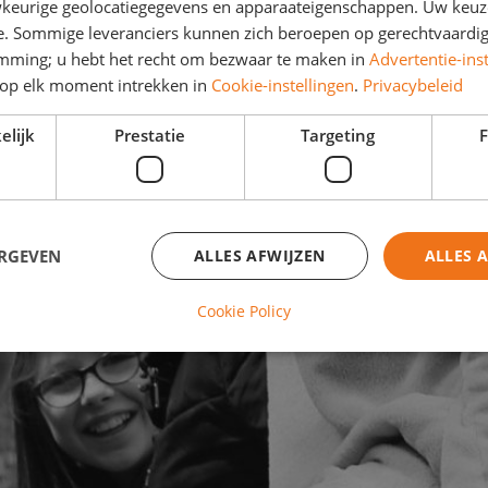
keurige geolocatiegegevens en apparaateigenschappen. Uw keuze
We waarbo
e. Sommige leveranciers kunnen zich beroepen op gerechtvaardig
We bouwe
emming; u hebt het recht om bezwaar te maken in
Advertentie-ins
We spelen 
op elk moment intrekken in
Cookie-instellingen
.
Privacybeleid
We hebben
met emoti
elijk
Prestatie
Targeting
F
ERGEVEN
ALLES AFWIJZEN
ALLES 
Cookie Policy