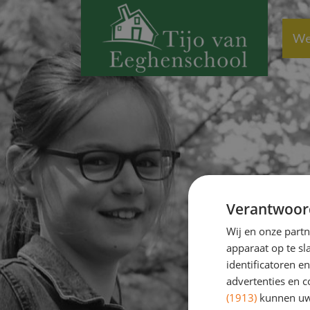
We
Verantwoor
Wij en onze part
apparaat op te s
identificatoren e
advertenties en c
(1913)
kunnen uw 