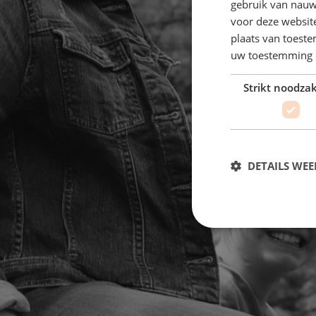
gebruik van nauw
voor deze websit
plaats van toest
uw toestemming 
Strikt noodzak
DETAILS WE