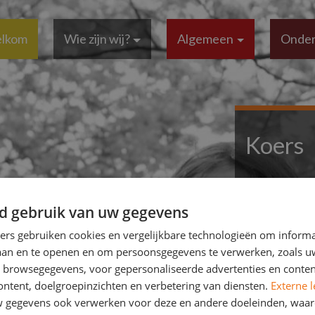
lkom
Wie zijn wij?
Algemeen
Onder
Koers
We hebben met
dagelijks han
d gebruik van uw gegevens
jaren op richte
ners gebruiken cookies en vergelijkbare technologieën om inform
We verste
laan en te openen en om persoonsgegevens te verwerken, zoals uw
ontwikkele
n browsegegevens, voor gepersonaliseerde advertenties en conten
Wij biede
ontent, doelgroepinzichten en verbetering van diensten.
Externe l
We benade
gegevens ook verwerken voor deze en andere doeleinden, waar
We bieden