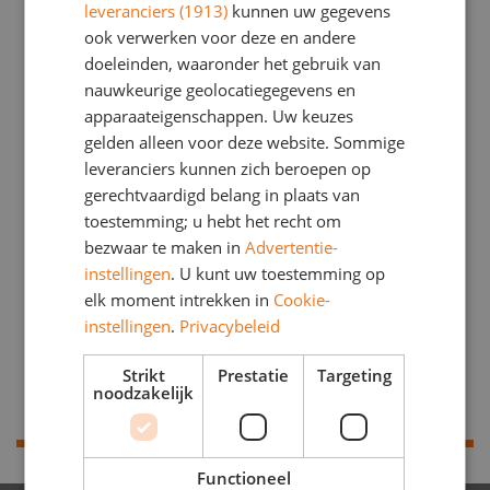
leveranciers (1913)
kunnen uw gegevens
Annette Lüchinger
ook verwerken voor deze en andere
doeleinden, waaronder het gebruik van
nauwkeurige geolocatiegegevens en
Mijn naam is Annette Lüchinger en ik werk sinds 2021 als
apparaateigenschappen. Uw keuzes
administratief medeweker op de Tijo van Eeghenschool.
gelden alleen voor deze website. Sommige
In 1999 ben ik met mijn gezin naar Heemstede verhuisd.
leveranciers kunnen zich beroepen op
Hiervoor woonden wij in Zwitserland, het land waar ik
gerechtvaardigd belang in plaats van
zelf ook ben opgegroeid.
toestemming; u hebt het recht om
In mijn vrije tijd ben ik het liefst buiten en ik houd van een
bezwaar te maken in
Advertentie-
fietstocht door de duinen of een wandeling op het strand.
instellingen
. U kunt uw toestemming op
elk moment intrekken in
Cookie-
Ik vind het fijn om op deze unieke plek midden in de
instellingen
.
Privacybeleid
natuur te mogen werken en deel uit te maken van dit
team.
Strikt
Prestatie
Targeting
noodzakelijk
Groeten, Annette
Functioneel