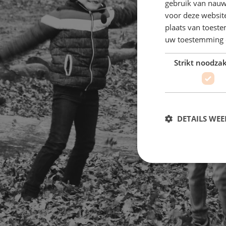
gebruik van nauw
voor deze websit
plaats van toest
uw toestemming 
Strikt noodzak
DETAILS WE