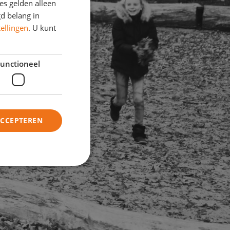
s gelden alleen
d belang in
tellingen
. U kunt
unctioneel
ACCEPTEREN