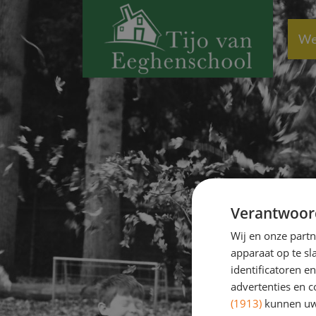
We
Verantwoor
Wij en onze part
apparaat op te s
identificatoren e
advertenties en c
(1913)
kunnen uw 