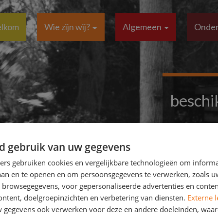
lkom
Wie zijn wij?
Algemeen
Onder
beschi
d gebruik van uw gegevens
ners gebruiken cookies en vergelijkbare technologieën om inform
laan en te openen en om persoonsgegevens te verwerken, zoals uw
n browsegegevens, voor gepersonaliseerde advertenties en conten
ontent, doelgroepinzichten en verbetering van diensten.
Externe l
gegevens ook verwerken voor deze en andere doeleinden, waar