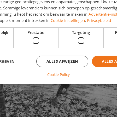
keurige geolocatiegegevens en apparaateigenschappen. Uw keuze
e. Sommige leveranciers kunnen zich beroepen op gerechtvaardig
emming; u hebt het recht om bezwaar te maken in
Advertentie-ins
op elk moment intrekken in
Cookie-instellingen
.
Privacybeleid
elijk
Prestatie
Targeting
F
ERGEVEN
ALLES AFWIJZEN
ALLES 
Cookie Policy