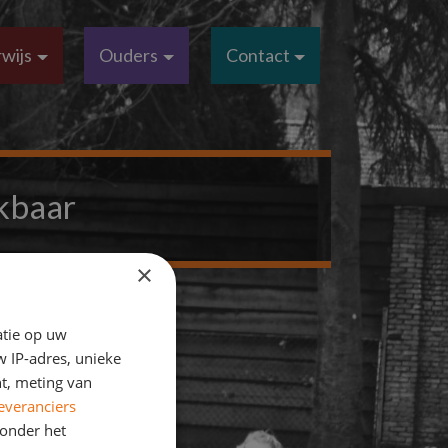
wijs
Ouders
Contact
kbaar
×
atie op uw
 IP-adres, unieke
t, meting van
everanciers
onder het