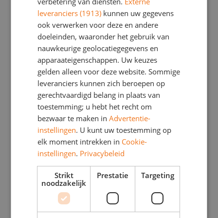
verbetering van diensten.
Externe
leveranciers (1913)
kunnen uw gegevens
Judith Koch
ook verwerken voor deze en andere
doeleinden, waaronder het gebruik van
Ik ben Judith Koch, ik woon in Haarlem met mijn man en
nauwkeurige geolocatiegegevens en
vier kinderen: drie jongens en een meisje.
apparaateigenschappen. Uw keuzes
Na een Pabo en Pedagogiek opleiding heb ik zelf jaren
gelden alleen voor deze website. Sommige
met zeer veel plezier voor de klas gestaan in Amsterdam
leveranciers kunnen zich beroepen op
en Kennemerland. Tussendoor heb ik een deeltijdstudie
gerechtvaardigd belang in plaats van
Kunstgeschiedenis gedaan, omdat ik de combinatie
toestemming; u hebt het recht om
kinderen en kunst zo leuk vind. Ook heb ik een paar jaar
bezwaar te maken in
Advertentie-
gewerkt bij een evenementenbureau in Haarlem.
instellingen
. U kunt uw toestemming op
elk moment intrekken in
Cookie-
Tussen 2014 en 2017 woonden wij in New York vanwege
instellingen
.
Privacybeleid
het werk van mijn man. Daar heb ik een eigen bedrijf
opgericht dat zich bezighield met het organiseren van
Strikt
Prestatie
Targeting
kinderfeesten, sweet16's, etc. Creatief en over de top,
noodzakelijk
want daar houden ze in Amerika van.
Sinds enkele jaren sta ik weer voor de kleuterklas. Wat